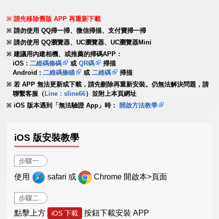
請先移除舊版 APP 再重新下載
請勿使用 QQ掃一掃、微信掃描、支付寶掃一掃
請勿使用 QQ瀏覽器、UC瀏覽器、UC瀏覽器Mini
建議用內建相機、或推薦的掃碼APP：
iOS :
二維碼條碼
或
QR碼
掃描
Android :
二維碼條瞄
或
二維碼
掃描
若 APP 無法更新或下載，請先刪除再重新安裝。仍無法解決問題，請
聯繫客服（
Line：sline66
）並附上本頁網址
iOS 版本遇到「無法驗證 App」時：
開啟方法教學
iOS 版安裝教學
步驟一
使用
safari 或
Chrome 開啟本>頁面
步驟二
點擊上方
按鈕下載安裝 APP
iOS 下載