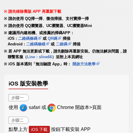
請先移除舊版 APP 再重新下載
請勿使用 QQ掃一掃、微信掃描、支付寶掃一掃
請勿使用 QQ瀏覽器、UC瀏覽器、UC瀏覽器Mini
建議用內建相機、或推薦的掃碼APP：
iOS :
二維碼條碼
或
QR碼
掃描
Android :
二維碼條瞄
或
二維碼
掃描
若 APP 無法更新或下載，請先刪除再重新安裝。仍無法解決問題，請
聯繫客服（
Line：sline66
）並附上本頁網址
iOS 版本遇到「無法驗證 App」時：
開啟方法教學
iOS 版安裝教學
步驟一
使用
safari 或
Chrome 開啟本>頁面
步驟二
點擊上方
按鈕下載安裝 APP
iOS 下載