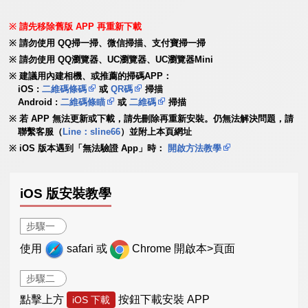
請先移除舊版 APP 再重新下載
請勿使用 QQ掃一掃、微信掃描、支付寶掃一掃
請勿使用 QQ瀏覽器、UC瀏覽器、UC瀏覽器Mini
建議用內建相機、或推薦的掃碼APP：
iOS :
二維碼條碼
或
QR碼
掃描
Android :
二維碼條瞄
或
二維碼
掃描
若 APP 無法更新或下載，請先刪除再重新安裝。仍無法解決問題，請
聯繫客服（
Line：sline66
）並附上本頁網址
iOS 版本遇到「無法驗證 App」時：
開啟方法教學
iOS 版安裝教學
步驟一
使用
safari 或
Chrome 開啟本>頁面
步驟二
點擊上方
按鈕下載安裝 APP
iOS 下載