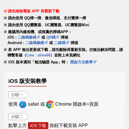
請先移除舊版 APP 再重新下載
請勿使用 QQ掃一掃、微信掃描、支付寶掃一掃
請勿使用 QQ瀏覽器、UC瀏覽器、UC瀏覽器Mini
建議用內建相機、或推薦的掃碼APP：
iOS :
二維碼條碼
或
QR碼
掃描
Android :
二維碼條瞄
或
二維碼
掃描
若 APP 無法更新或下載，請先刪除再重新安裝。仍無法解決問題，請
聯繫客服（
Line：sline66
）並附上本頁網址
iOS 版本遇到「無法驗證 App」時：
開啟方法教學
iOS 版安裝教學
步驟一
使用
safari 或
Chrome 開啟本>頁面
步驟二
點擊上方
按鈕下載安裝 APP
iOS 下載